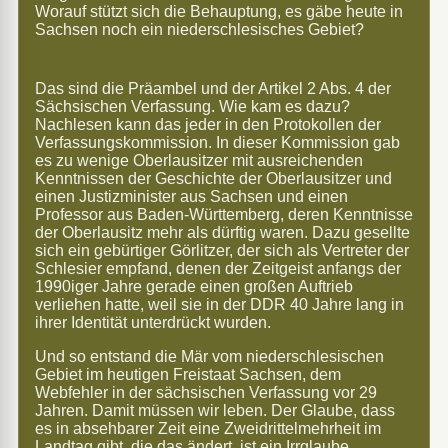
Worauf stützt sich die Behauptung, es gäbe heute in
Sachsen noch ein niederschlesisches Gebiet?
Das sind die Präambel und der Artikel 2 Abs. 4 der
Sächsischen Verfassung. Wie kam es dazu?
Nachlesen kann das jeder in den Protokollen der
Verfassungskommission. In dieser Kommission gab
es zu wenige Oberlausitzer mit ausreichenden
Kenntnissen der Geschichte der Oberlausitzer und
einen Justizminister aus Sachsen und einen
Professor aus Baden-Württemberg, deren Kenntnisse
der Oberlausitz mehr als dürftig waren. Dazu gesellte
sich ein gebürtiger Görlitzer, der sich als Vertreter der
Schlesier empfand, denen der Zeitgeist anfangs der
1990iger Jahre gerade einen großen Auftrieb
verliehen hatte, weil sie in der DDR 40 Jahre lang in
ihrer Identität unterdrückt wurden.
Und so entstand die Mär vom niederschlesischen
Gebiet im heutigen Freistaat Sachsen, dem
Webfehler in der sächsischen Verfassung vor 29
Jahren. Damit müssen wir leben. Der Glaube, dass
es in absehbarer Zeit eine Zweidrittelmehrheit im
Landtag gibt, die das ändert, ist ein Irrglaube.